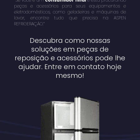
“Se você é um
consumidor final
e está procurando
peças e acessórios para seus equipamentos e
eletrodomésticos, como geladeiras e máquinas de
lavar, encontre tudo que precisa na ASPEN
REFRIGERAÇÃO.”
Descubra como nossas
soluções em peças de
reposição e acessórios pode lhe
ajudar. Entre em contato hoje
mesmo!