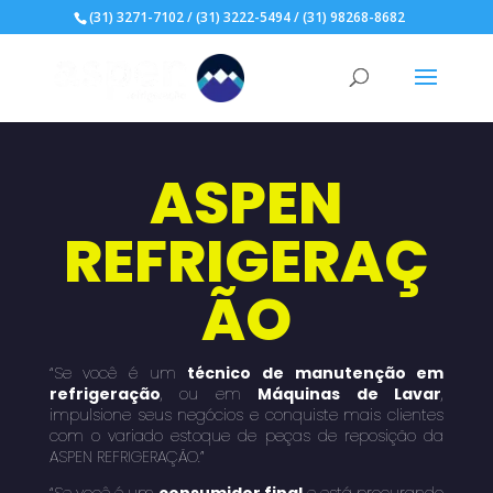
(31) 3271-7102 / (31) 3222-5494 / (31) 98268-8682
ASPEN
REFRIGERAÇ
ÃO
“Se você é um
técnico de manutenção em
refrigeração
, ou em
Máquinas de Lavar
,
impulsione seus negócios e conquiste mais clientes
com o variado estoque de peças de reposição da
ASPEN REFRIGERAÇÃO.”