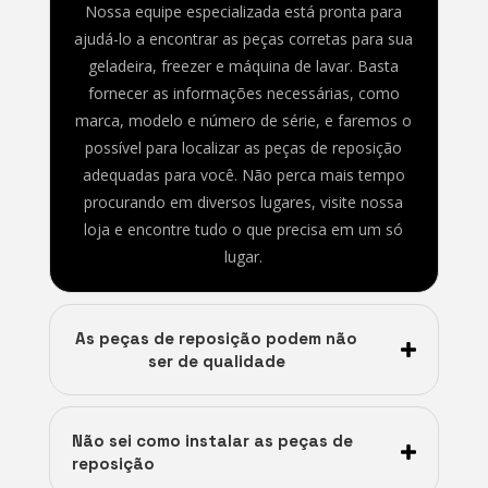
Nossa equipe especializada está pronta para
ajudá-lo a encontrar as peças corretas para sua
geladeira, freezer e máquina de lavar. Basta
fornecer as informações necessárias, como
marca, modelo e número de série, e faremos o
possível para localizar as peças de reposição
adequadas para você. Não perca mais tempo
procurando em diversos lugares, visite nossa
loja e encontre tudo o que precisa em um só
lugar.
As peças de reposição podem não
ser de qualidade
Não sei como instalar as peças de
reposição